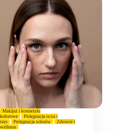
Makijaż i kosmetyki
kolorowe
Pielęgnacja oczu i
rzęs
Pielęgnacja włosów
Zdrowie i
wellness