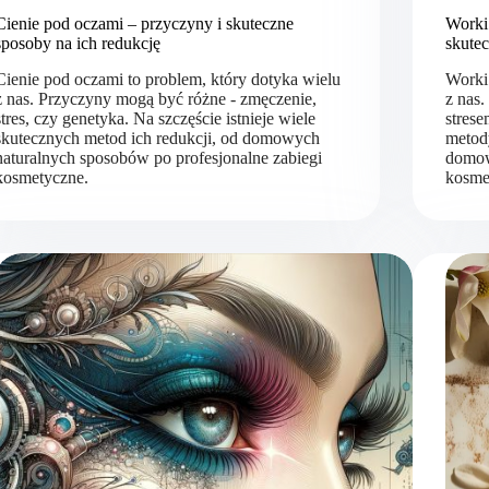
Cienie pod oczami – przyczyny i skuteczne
Worki
sposoby na ich redukcję
skutec
Cienie pod oczami to problem, który dotyka wielu
Worki
z nas. Przyczyny mogą być różne - zmęczenie,
z nas
stres, czy genetyka. Na szczęście istnieje wiele
strese
skutecznych metod ich redukcji, od domowych
metody
naturalnych sposobów po profesjonalne zabiegi
domow
kosmetyczne.
kosmet