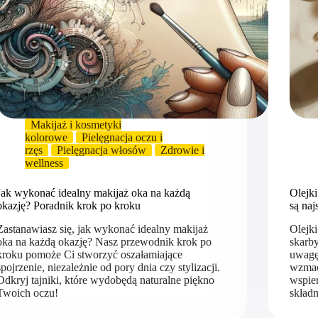
Makijaż i kosmetyki
kolorowe
Pielęgnacja oczu i
rzęs
Pielęgnacja włosów
Zdrowie i
wellness
Jak wykonać idealny makijaż oka na każdą
Olejki
okazję? Poradnik krok po kroku
są naj
Zastanawiasz się, jak wykonać idealny makijaż
Olejki
oka na każdą okazję? Nasz przewodnik krok po
skarb
kroku pomoże Ci stworzyć oszałamiające
uwagę 
spojrzenie, niezależnie od pory dnia czy stylizacji.
wzmacn
Odkryj tajniki, które wydobędą naturalne piękno
wspie
Twoich oczu!
skład