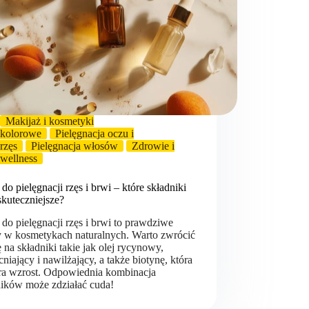
Makijaż i kosmetyki
kolorowe
Pielęgnacja oczu i
rzęs
Pielęgnacja włosów
Zdrowie i
wellness
 do pielęgnacji rzęs i brwi – które składniki
skuteczniejsze?
 do pielęgnacji rzęs i brwi to prawdziwe
y w kosmetykach naturalnych. Warto zwrócić
na składniki takie jak olej rycynowy,
iający i nawilżający, a także biotynę, która
ra wzrost. Odpowiednia kombinacja
ników może zdziałać cuda!