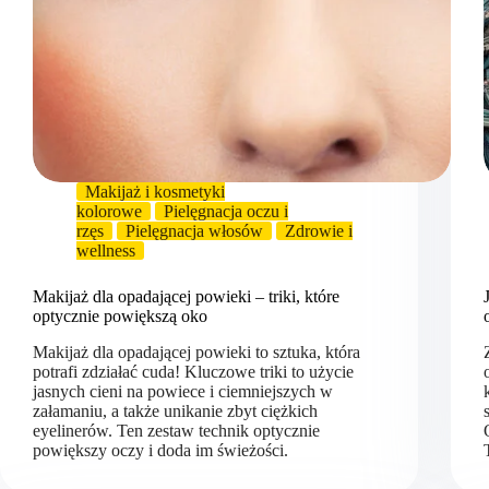
Makijaż i kosmetyki
kolorowe
Pielęgnacja oczu i
rzęs
Pielęgnacja włosów
Zdrowie i
wellness
Makijaż dla opadającej powieki – triki, które
optycznie powiększą oko
Makijaż dla opadającej powieki to sztuka, która
potrafi zdziałać cuda! Kluczowe triki to użycie
jasnych cieni na powiece i ciemniejszych w
załamaniu, a także unikanie zbyt ciężkich
eyelinerów. Ten zestaw technik optycznie
powiększy oczy i doda im świeżości.