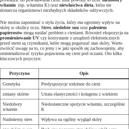
witamin
⁣ (np. ‌witamina K) oraz​
niewłaściwa dieta
, która nie⁣
dostarcza organizmowi ⁣niezbędnych składników odżywczych.
Nie​ można zapominać o stylu życia,‌ który ma ogromny wpływ‌ na
skórę‍ w okolicy oczu.⁤
Stres
,
niedobór snu
oraz
paleniem
papierosów
mogą ⁢nasilać problem z cieniami. Również ekspozycja na
promieniowanie UV
czy ‍korzystanie z urządzeń elektronicznych
⁣przed⁤ snem są czynnikami, które⁣ mogą pogarszać stan​ skóry. Warto
zwrócić uwagę na to, co jemy i w jaki sposób się zachowujemy,⁢ aby
zminimalizować ryzyko pojawienia się cieni pod oczami. Oto kilka
kluczowych przyczyn:
Przyczyna
Opis
Genetyka
Predyspozycje rodzinne do cieni
zmiany ​skórne
Utrata elastyczności i kolagenu z ⁤wiekiem
Niedobory
Niedostateczne spożycie witamin, szczególnie
⁣witamin
K
Nadmierny stres
Wpływa na⁢ ogólny wygląd skóry