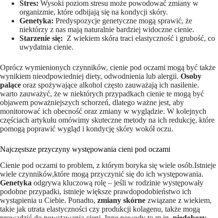
Stres:
Wysoki poziom stresu może ​powodować⁢ zmiany w
organizmie, które odbijają się na kondycji skóry.
Genetyka:
Predyspozycje genetyczne mogą sprawić, że
niektórzy z⁢ nas‍ mają naturalnie bardziej widoczne​ cienie.
Starzenie​ się:
⁣ Z wiekiem skóra traci elastyczność i grubość, ‌co
uwydatnia cienie.
Oprócz ‌wymienionych czynników, cienie pod oczami ‌mogą być także
wynikiem nieodpowiedniej diety, odwodnienia lub alergii.
Osoby
palące
oraz‌ spożywające ⁢alkohol często zauważają ich nasilenie.
warto zauważyć, że ‌w niektórych przypadkach cienie‍ te ​mogą być
objawem‌ poważniejszych schorzeń, dlatego ważne jest, aby
monitorować ich obecność oraz zmiany w wyglądzie. W⁣ kolejnych
częściach artykułu‍ omówimy skuteczne metody na ich redukcję, które
‍pomogą poprawić wygląd⁤ i kondycję skóry wokół⁤ oczu.
Najczęstsze przyczyny występowania cieni ⁣pod oczami
Cienie pod oczami to problem, z którym ⁤boryka ⁢się wiele ⁢osób.Istnieje
wiele ⁤czynników,które mogą przyczynić‍ się ⁤do ich występowania.
Genetyka
odgrywa kluczową rolę – jeśli w ⁤rodzinie występowały
podobne przypadki, istnieje większe prawdopodobieństwo ich
wystąpienia u Ciebie. Ponadto,
zmiany skórne
związane z wiekiem,⁣
takie jak utrata elastyczności czy produkcji kolagenu, także mogą
prowadzić do powstawania cieni. ‌Inne ‍powody ​to​ m.in.
niedobory‍