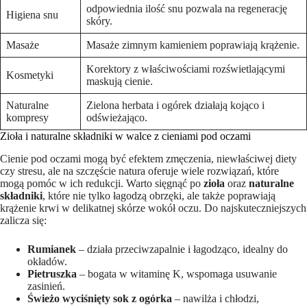
odpowiednia ilość‌ snu pozwala na regenerację
Higiena snu
skóry.
Masaże
Masaże ​zimnym kamieniem poprawiają krążenie.
Korektory z właściwościami ⁣rozświetlającymi
Kosmetyki
maskują⁣ cienie.
Naturalne‌
Zielona ‍herbata i ogórek‍ działają kojąco i
kompresy
odświeżająco.
Zioła i naturalne składniki w walce z ⁢cieniami pod oczami
Cienie pod oczami mogą być efektem zmęczenia, niewłaściwej diety
‍czy ‍stresu, ale na szczęście natura oferuje wiele ⁤rozwiązań, które
mogą pomóc w ich redukcji. ⁣Warto sięgnąć po‌
zioła
oraz
naturalne
składniki
, które nie tylko łagodzą obrzęki, ale także⁢ poprawiają
krążenie krwi w delikatnej skórze⁣ wokół oczu. Do najskuteczniejszych
zalicza⁣ się:
Rumianek
– działa ‍przeciwzapalnie i łagodząco, idealny do
okładów.
Pietruszka
–⁤ bogata w witaminę K, ​wspomaga usuwanie
zasinień.
Świeżo wyciśnięty sok ⁢z ogórka
– nawilża i chłodzi,