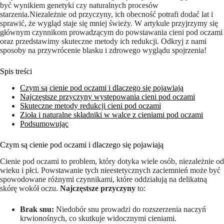
być wynikiem genetyki czy naturalnych procesów
starzenia.Niezależnie od przyczyny, ich ⁣obecność potrafi dodać lat i
sprawić, że wygląd staje się ⁤mniej świeży.‌ W artykule⁣ przyjrzymy się
głównym czynnikom prowadzącym do⁤ powstawania cieni pod‍ oczami
oraz przedstawimy skuteczne‍ metody⁤ ich redukcji. Odkryj z ‌nami
sposoby na przywrócenie blasku i zdrowego wyglądu spojrzenia!
Spis treści
Czym są cienie pod oczami i dlaczego się pojawiają
Najczęstsze przyczyny‍ występowania ⁤cieni pod⁢ oczami
Skuteczne metody redukcji cieni pod oczami
Zioła i naturalne składniki w walce z cieniami pod oczami
Podsumowując
Czym są cienie pod oczami i dlaczego się pojawiają
Cienie pod ⁢oczami ​to problem, który dotyka wiele osób, niezależnie od
wieku i płci. ​Powstawanie tych⁢ nieestetycznych zaciemnień może być
‌spowodowane różnymi‌ czynnikami, które​ oddziałują na delikatną⁢
skórę⁤ wokół oczu.
Najczęstsze przyczyny
to:
Brak⁣ snu:
Niedobór snu ⁣prowadzi do rozszerzenia⁢ naczyń
krwionośnych, co skutkuje⁢ widocznymi cieniami.