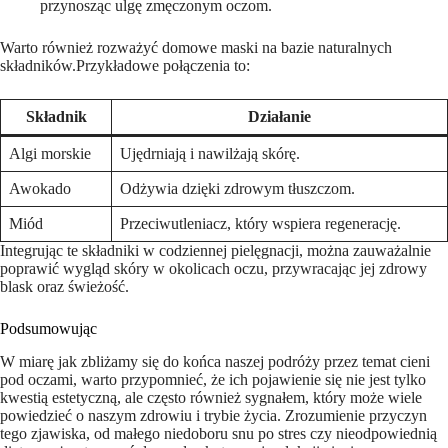
przynosząc‍ ulgę zmęczonym⁤ oczom.
Warto również rozważyć‌ domowe maski na bazie naturalnych
składników.Przykładowe połączenia to:
Składnik
Działanie
Algi morskie
Ujędrniają i nawilżają⁣ skórę.
Awokado
Odżywia dzięki zdrowym ‍tłuszczom.
Miód
Przeciwutleniacz, który wspiera ‌regenerację.
Integrując te ⁤składniki w codziennej⁤ pielęgnacji, ​można‍ zauważalnie
poprawić wygląd skóry w⁤ okolicach oczu, przywracając jej zdrowy
blask oraz świeżość.
Podsumowując
W miarę jak zbliżamy się do końca naszej podróży przez​ temat cieni
pod oczami, warto‍ przypomnieć, ⁤że ich pojawienie​ się nie jest tylko⁤
kwestią estetyczną, ale często również sygnałem, który może wiele
powiedzieć ‍o​ naszym zdrowiu i trybie życia. Zrozumienie przyczyn
⁤tego zjawiska, od małego ⁣niedoboru snu po ⁣stres czy ⁢nieodpowiednią