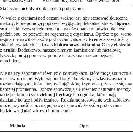
niewłaściwy sen
Brak snu pogarsza stan skóry ⁣wokół oczu
Skuteczne metody ⁣redukcji cieni pod oczami
W walce‍ z cieniami‍ pod‌ oczami ważne jest, aby stosować skuteczne
⁤metody, które pomogą⁢ poprawić wygląd tej delikatnej⁢ strefy.
Higiena
snu
jest ⁢kluczowym elementem – należy dbać o⁤ odpowiednią ilość
godzin snu,⁣ co ⁢pozwoli na ‌regenerację organizmu. Oprócz tego, warto
regularnie nawilżać skórę pod ‌oczami, stosując
kremy
z zawartością
składników⁤ takich jak
kwas hialuronowy
,
witamina‌ C
czy
ekstrakt
z arniki
. Dodatkowo, masaże zimnym‌ kamieniem lub metalową
łyżeczką mogą pomóc w poprawie krążenia oraz zmniejszyć
opuchliznę.
Nie ⁢należy zapominać​ również⁤ o kosmetykach, które mogą skutecznie
maskować cienie. Wybieraj‍ podkłady i korektory z ‌właściwościami​
rozświetlającymi, które “wypychają” skórę i sprawiają, ⁣że ‌staje się ona
bardziej promienna. Dobrze ‍sprawdzają się również naturalne metody,
takie jak kompresy z
zielonej herbaty
lub
ogórka
, które ⁣mają
działanie kojące i odświeżające. Regularne⁣ stosowanie tych‍ zabiegów
może przynieść znaczną poprawę⁢ i sprawić,⁤ że skóra pod​ oczami
będzie ‍wyglądać zdrowo i promiennie.⁢
Metoda
Opis