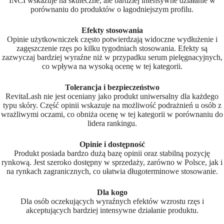
INCI wskazuje na skuteczne, ale bardziej intensywne działanie w
porównaniu do produktów o łagodniejszym profilu.
Efekty stosowania
Opinie użytkowniczek często potwierdzają widoczne wydłużenie i
zagęszczenie rzęs po kilku tygodniach stosowania. Efekty są
zazwyczaj bardziej wyraźne niż w przypadku serum pielęgnacyjnych,
co wpływa na wysoką ocenę w tej kategorii.
Tolerancja i bezpieczeństwo
RevitaLash nie jest oceniany jako produkt uniwersalny dla każdego
typu skóry. Część opinii wskazuje na możliwość podrażnień u osób z
wrażliwymi oczami, co obniża ocenę w tej kategorii w porównaniu do
lidera rankingu.
Opinie i dostępność
Produkt posiada bardzo dużą bazę opinii oraz stabilną pozycję
rynkową. Jest szeroko dostępny w sprzedaży, zarówno w Polsce, jak i
na rynkach zagranicznych, co ułatwia długoterminowe stosowanie.
Dla kogo
Dla osób oczekujących wyraźnych efektów wzrostu rzęs i
akceptujących bardziej intensywne działanie produktu.