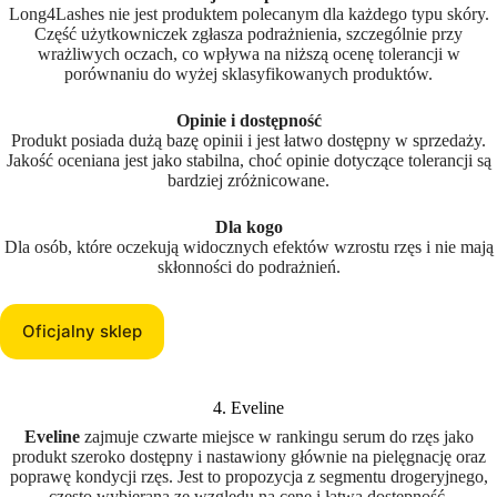
Long4Lashes nie jest produktem polecanym dla każdego typu skóry.
Część użytkowniczek zgłasza podrażnienia, szczególnie przy
wrażliwych oczach, co wpływa na niższą ocenę tolerancji w
porównaniu do wyżej sklasyfikowanych produktów.
Opinie i dostępność
Produkt posiada dużą bazę opinii i jest łatwo dostępny w sprzedaży.
Jakość oceniana jest jako stabilna, choć opinie dotyczące tolerancji są
bardziej zróżnicowane.
Dla kogo
Dla osób, które oczekują widocznych efektów wzrostu rzęs i nie mają
skłonności do podrażnień.
Oficjalny sklep
4. Eveline
Eveline
zajmuje czwarte miejsce w rankingu serum do rzęs jako
produkt szeroko dostępny i nastawiony głównie na pielęgnację oraz
poprawę kondycji rzęs. Jest to propozycja z segmentu drogeryjnego,
często wybierana ze względu na cenę i łatwą dostępność.