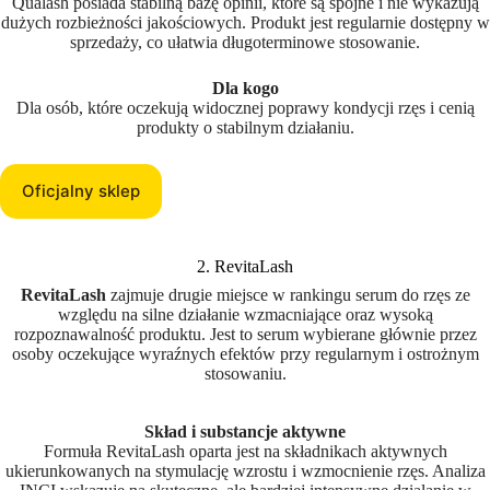
Qualash posiada stabilną bazę opinii, które są spójne i nie wykazują
dużych rozbieżności jakościowych. Produkt jest regularnie dostępny w
sprzedaży, co ułatwia długoterminowe stosowanie.
Dla kogo
Dla osób, które oczekują widocznej poprawy kondycji rzęs i cenią
produkty o stabilnym działaniu.
Oficjalny sklep
2. RevitaLash
RevitaLash
zajmuje drugie miejsce w rankingu serum do rzęs ze
względu na silne działanie wzmacniające oraz wysoką
rozpoznawalność produktu. Jest to serum wybierane głównie przez
osoby oczekujące wyraźnych efektów przy regularnym i ostrożnym
stosowaniu.
Skład i substancje aktywne
Formuła RevitaLash oparta jest na składnikach aktywnych
ukierunkowanych na stymulację wzrostu i wzmocnienie rzęs. Analiza