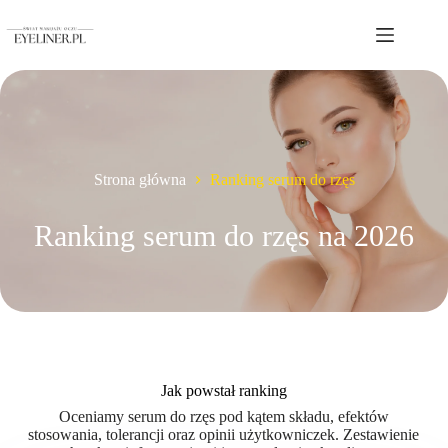
Przejdź
do
treści
Strona główna
Ranking serum do rzęs
Ranking serum do rzęs na 2026
Jak powstał ranking
Oceniamy serum do rzęs pod kątem składu, efektów
stosowania, tolerancji oraz opinii użytkowniczek. Zestawienie