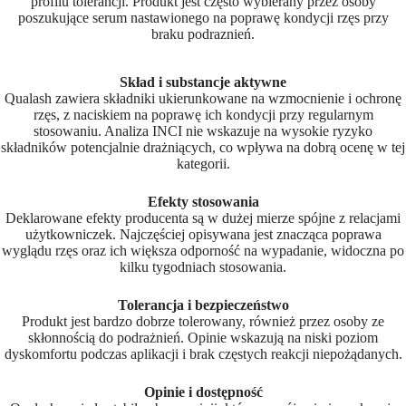
profilu tolerancji. Produkt jest często wybierany przez osoby
poszukujące serum nastawionego na poprawę kondycji rzęs przy
braku podraznień.
Skład i substancje aktywne
Qualash zawiera składniki ukierunkowane na wzmocnienie i ochronę
rzęs, z naciskiem na poprawę ich kondycji przy regularnym
stosowaniu. Analiza INCI nie wskazuje na wysokie ryzyko
składników potencjalnie drażniących, co wpływa na dobrą ocenę w tej
kategorii.
Efekty stosowania
Deklarowane efekty producenta są w dużej mierze spójne z relacjami
użytkowniczek. Najczęściej opisywana jest znacząca poprawa
wyglądu rzęs oraz ich większa odporność na wypadanie, widoczna po
kilku tygodniach stosowania.
Tolerancja i bezpieczeństwo
Produkt jest bardzo dobrze tolerowany, również przez osoby ze
skłonnością do podrażnień. Opinie wskazują na niski poziom
dyskomfortu podczas aplikacji i brak częstych reakcji niepożądanych.
Opinie i dostępność