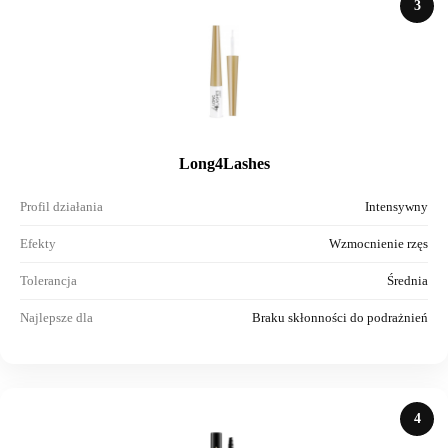
3
Long4Lashes
Profil działania
Intensywny
Efekty
Wzmocnienie rzęs
Tolerancja
Średnia
Najlepsze dla
Braku skłonności do podrażnień
4